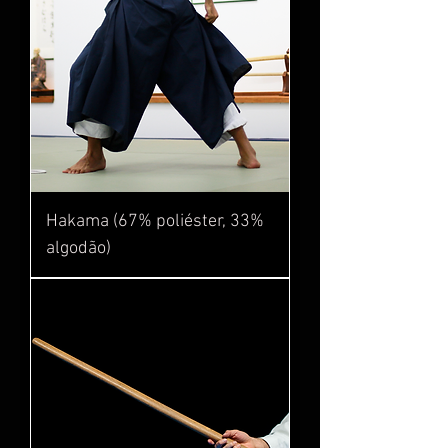
Hakama (67% poliéster, 33%
algodão)