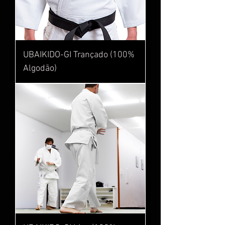
UBAIKIDO-GI Trançado (100%
Algodão)