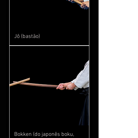
Jô (bastão)
Bokken (do japonês boku,